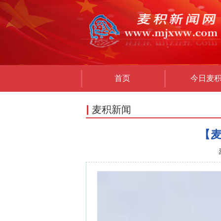
首页
今日麦
麦积新闻
【