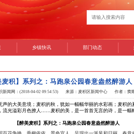
积
乡镇快讯
部门动态
美麦积】系列之：马跑泉公园春意盎然醉游人
新闻网：(2018-04-02 09:54:53)
来源：麦积区新闻中心
作者：窦
声的大美意境；麦积的秋，犹如一幅幅华丽的水彩画；麦积的
，流光溢彩月色撩人……麦积的美，是一首首无言的诗，是一幅
【醉美麦积】系列之：马跑泉公园春意盎然醉游人
百花争艳、垂柳依依、景色宜人，呈现出一派风和日丽、春意