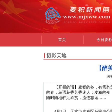
首页
今日麦
摄影天地
【醉
麦积
【开栏的话】麦积的冬，有雪韵无
的春，鸟语花香芳香迷人；麦积的夜
随时随地驻足欣赏，流连忘返……
4月1日，天水市麦积区马跑泉公园