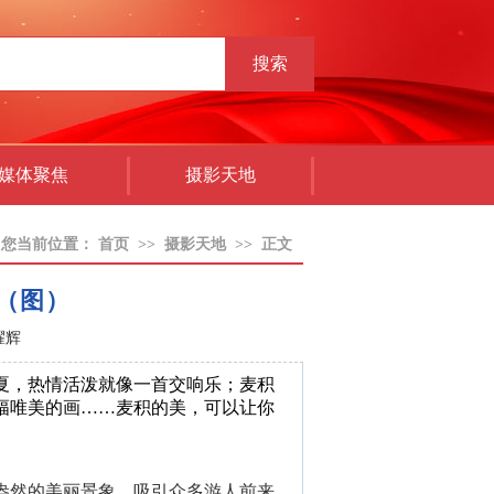
搜索
媒体聚焦
摄影天地
您当前位置：
首页
>>
摄影天地
>>
正文
（图）
耀辉
夏，热情活泼就像一首交响乐；麦积
幅唯美的画……麦积的美，可以让你
盎然的美丽景象，吸引众多游人前来